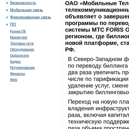
ОАО «Мобильные Тел
Безопасность
телекоммуникационный
Мобильная связь
объявляет о заверше
Фиксированная связь
программы по перево
ПО
системы МТС FORIS O
Рынок ПК
регионом, где биллио
Маркетинг
новой платформе, ст
Торговые сети
РФ.
Оборудование
Outsourcing
В Северо-Западном ф
Кадры
по переводу биллинга
Регулирование
два раза увеличить пр
Финансы
числе по тарификации
Web
удаление услуг, смен
закрытию биллинговых
Переход на новую пл
владения инфраструкт
раза, включая капита
техническую поддержк
раза объема простран