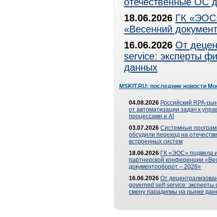
отечественные ОС д
18.06.2026
ГК «ЭОС»
«Весенний документ
16.06.2026
От децен
service: эксперты 
данных
MSKIT.RU: последние новости Мо
04.08.2026
Российский RPA-рын
от автоматизации задач к упр
процессами и AI
03.07.2026
Системные програ
обсудили переход на отечеств
встроенных систем
18.06.2026
ГК «ЭОС» подвела и
партнерской конференции «Ве
документооборот – 2026»
16.06.2026
От децентрализован
governed self-service: эксперт
смену парадигмы на рынке дан